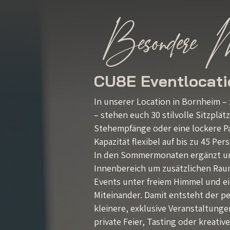
Besondere Mom
CU8E Eventlocati
In unserer Location in Bornheim 
– stehen euch 30 stilvolle Sitzplät
Stehempfänge oder eine lockere Par
Kapazität flexibel auf bis zu 45 Pe
In den Sommermonaten ergänzt un
Innenbereich um zusätzlichen Raum
Events unter freiem Himmel und e
Miteinander.
Damit entsteht der p
kleinere, exklusive Veranstaltung
private Feier, Tasting oder kreati