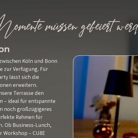
ente müssen gefeiert werd
on
– zwischen Köln und Bonn
ze zur Verfügung. Für
ty lässt sich die
rsonen erweitern.
sere Terrasse den
 – ideal für entspannte
in noch großzügigeres
erfekte Rahmen für
en. Ob Business-Lunch,
ver Workshop – CU8E