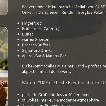
Wir vereinen die kulinarische Vielfalt von CU
Onkel Fritts zu einem Rundum‑Sorglos‑Paket f
Fingerfood
Frühstücks‑Catering
Buffet
warme Speisen
Dessert‑Buffets
Signature Drinks
Aperol‑Bar & Matcha‑Bar
Du bekommst alles aus einer Hand – professione
abgestimmt auf dein Event.
Warum CU8E die beste Eventlocation im Um
perfekte Größe für bis zu 40 Personen
stilvolles Interieur & moderne Atmosphäre
Terrasse für Sommer‑Events