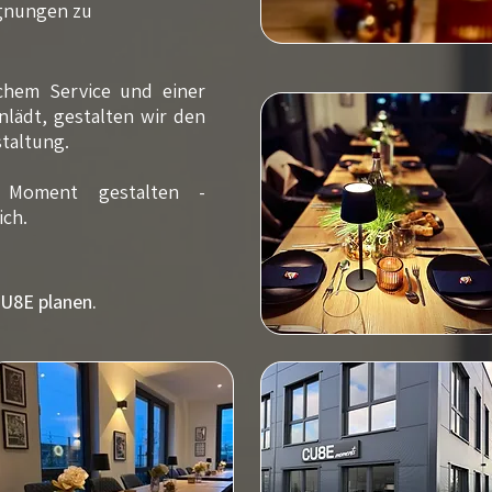
egnungen zu
lichem Service und
einer
nlädt, gestalten wir den
staltung.
Moment gestalten -
ich.
CU8E planen.