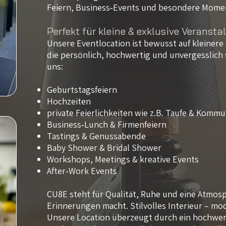
Feiern, Business‑Events und besondere Mome
Perfekt für kleine & exklusive Veranst
Unsere Eventlocation ist bewusst auf kleinere
die persönlich, hochwertig und unvergesslich s
uns:
Geburtstagsfeiern
Hochzeiten
private Feierlichkeiten wie z.B. Taufe & Komm
Business‑Lunch & Firmenfeiern
Tastings & Genussabende
Baby Shower & Bridal Shower
Workshops, Meetings & kreative Events
After‑Work Events
CU8E steht für Qualität, Ruhe und eine Atmo
Erinnerungen macht. Stilvolles Interieur – mod
Unsere Location überzeugt durch ein hochwert