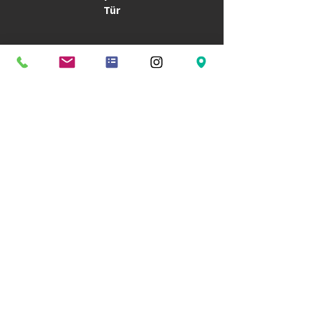
Tür
CATERING
Hochzeitscatering
Familienfeier
Firmencatering