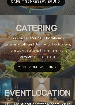
CAFÉ TISCHRESERVIERUNG
CATERING
Exklusives Catering in Bornheim –
zwischen Köln und Bonn – für
Hochzeiten
,
Frühstückscatering
,
Firmenfeiern
und
private
Familienfeiern
.
MEHR ZUM CATERING
EVENTLOCATION
CU8E Eventlocation für besondere Feiern