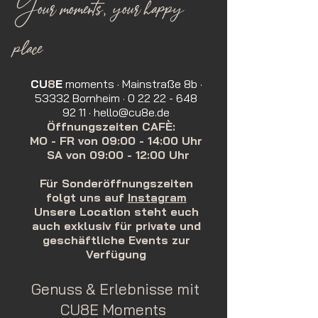
Your moments, your happy
place
CU
8
E
moments · Mainstraße 8b ·
53332 Bornheim ·
0 22 22 - 648
92 11
·
hello@cu8e.de
Öffnungszeiten CAFÈ:
MO - FR von 09:00 - 14:00 Uhr
SA von 09:00 - 12:00 Uhr
Für Sonderöffnungszeiten
folgt uns auf
Instagram
Unsere Location steht euch
auch exklusiv für private und
geschäftliche Events zur
Verfügung
Genuss & Erlebnisse mit
CU8E Moments