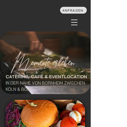
ANFRAGEN
Momente erleben
CATERING, CAFÉ & EVENTLOCATION
IN DER NÄHE VON BORNHEIM ZWISCHEN
KÖLN & BONN