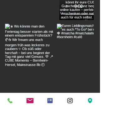
Mehr laden
CU8E moments GmbH
Mainstraße 8b
53332 Bornheim
0 22 22 - 648 92 11
hello@cu8e.de